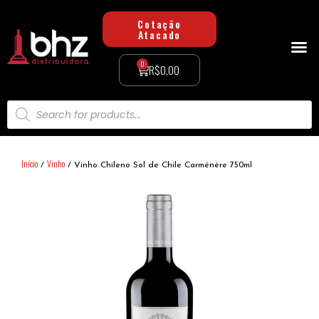
Cotação
Atacado
0
R$
0,00
Minha conta
Início
Vinho
/
/ Vinho Chileno Sol de Chile Carménère 750ml